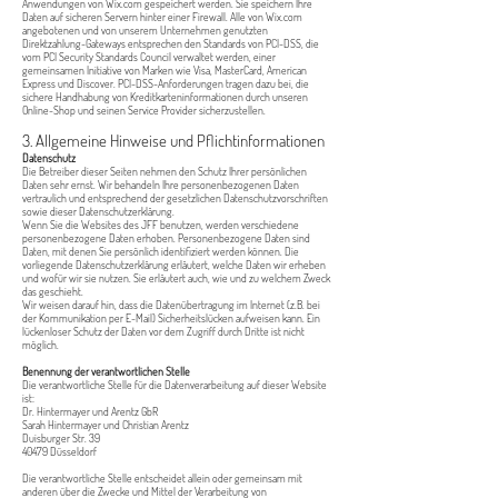
Anwendungen von Wix.com gespeichert werden. Sie speichern Ihre
Daten auf sicheren Servern hinter einer Firewall. Alle von Wix.com
angebotenen und von unserem Unternehmen genutzten
Direktzahlung-Gateways entsprechen den Standards von PCI-DSS, die
vom PCI Security Standards Council verwaltet werden, einer
gemeinsamen Initiative von Marken wie Visa, MasterCard, American
Express und Discover. PCI-DSS-Anforderungen tragen dazu bei, die
sichere Handhabung von Kreditkarteninformationen durch unseren
Online-Shop und seinen Service Provider sicherzustellen.
3. Allgemeine Hinweise und Pflicht­informationen
Datenschutz
Die Betreiber dieser Seiten nehmen den Schutz Ihrer persönlichen
Daten sehr ernst. Wir behandeln Ihre personenbezogenen Daten
vertraulich und entsprechend der gesetzlichen Datenschutzvorschriften
sowie dieser Datenschutzerklärung.
Wenn Sie die Websites des JFF benutzen, werden verschiedene
personenbezogene Daten erhoben. Personenbezogene Daten sind
Daten, mit denen Sie persönlich identifiziert werden können. Die
vorliegende Datenschutzerklärung erläutert, welche Daten wir erheben
und wofür wir sie nutzen. Sie erläutert auch, wie und zu welchem Zweck
das geschieht.
Wir weisen darauf hin, dass die Datenübertragung im Internet (z.B. bei
der Kommunikation per E-Mail) Sicherheitslücken aufweisen kann. Ein
lückenloser Schutz der Daten vor dem Zugriff durch Dritte ist nicht
möglich.
Benennung der verantwortlichen Stelle
Die verantwortliche Stelle für die Datenverarbeitung auf dieser Website
ist:
Dr. Hintermayer und Arentz GbR
Sarah Hintermayer und Christian Arentz
Duisburger Str. 39
40479 Düsseldorf
Die verantwortliche Stelle entscheidet allein oder gemeinsam mit
anderen über die Zwecke und Mittel der Verarbeitung von