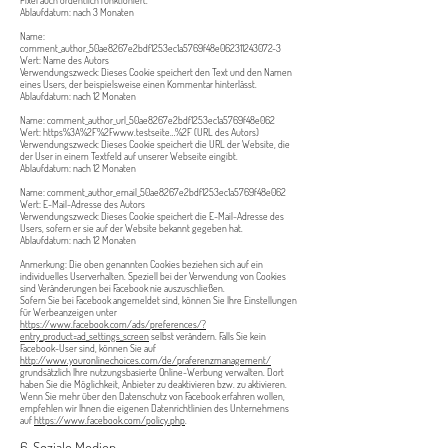
Pixel auch ordentlich funktioniert.
Ablaufdatum: nach 3 Monaten
Name:
comment_author_50ae8267e2bdf1253ec1a5769f48e062311243072-3
Wert: Name des Autors
Verwendungszweck: Dieses Cookie speichert den Text und den Namen
eines Users, der beispielsweise einen Kommentar hinterlässt.
Ablaufdatum: nach 12 Monaten
Name: comment_author_url_50ae8267e2bdf1253ec1a5769f48e062
Wert: https%3A%2F%2Fwww.testseite…%2F (URL des Autors)
Verwendungszweck: Dieses Cookie speichert die URL der Website, die
der User in einem Textfeld auf unserer Webseite eingibt.
Ablaufdatum: nach 12 Monaten
Name: comment_author_email_50ae8267e2bdf1253ec1a5769f48e062
Wert: E-Mail-Adresse des Autors
Verwendungszweck: Dieses Cookie speichert die E-Mail-Adresse des
Users, sofern er sie auf der Website bekannt gegeben hat.
Ablaufdatum: nach 12 Monaten
Anmerkung: Die oben genannten Cookies beziehen sich auf ein
individuelles Userverhalten. Speziell bei der Verwendung von Cookies
sind Veränderungen bei Facebook nie auszuschließen.
Sofern Sie bei Facebook angemeldet sind, können Sie Ihre Einstellungen
für Werbeanzeigen unter
https://www.facebook.com/ads/preferences/?
entry_product=ad_settings_screen
selbst verändern. Falls Sie kein
Facebook-User sind, können Sie auf
http://www.youronlinechoices.com/de/praferenzmanagement/
grundsätzlich Ihre nutzungsbasierte Online-Werbung verwalten. Dort
haben Sie die Möglichkeit, Anbieter zu deaktivieren bzw. zu aktivieren.
Wenn Sie mehr über den Datenschutz von Facebook erfahren wollen,
empfehlen wir Ihnen die eigenen Datenrichtlinien des Unternehmens
auf
https://www.facebook.com/policy.php
.
6. Soziale Medien