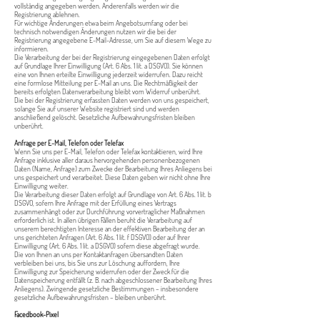
vollständig angegeben werden. Anderenfalls werden wir die
Registrierung ablehnen.
Für wichtige Änderungen etwa beim Angebotsumfang oder bei
technisch notwendigen Änderungen nutzen wir die bei der
Registrierung angegebene E-Mail-Adresse, um Sie auf diesem Wege zu
informieren.
Die Verarbeitung der bei der Registrierung eingegebenen Daten erfolgt
auf Grundlage Ihrer Einwilligung (Art. 6 Abs. 1 lit. a DSGVO). Sie können
eine von Ihnen erteilte Einwilligung jederzeit widerrufen. Dazu reicht
eine formlose Mitteilung per E-Mail an uns. Die Rechtmäßigkeit der
bereits erfolgten Datenverarbeitung bleibt vom Widerruf unberührt.
Die bei der Registrierung erfassten Daten werden von uns gespeichert,
solange Sie auf unserer Website registriert sind und werden
anschließend gelöscht. Gesetzliche Aufbewahrungsfristen bleiben
unberührt.
Anfrage per E-Mail, Telefon oder Telefax
Wenn Sie uns per E-Mail, Telefon oder Telefax kontaktieren, wird Ihre
Anfrage inklusive aller daraus hervorgehenden personenbezogenen
Daten (Name, Anfrage) zum Zwecke der Bearbeitung Ihres Anliegens bei
uns gespeichert und verarbeitet. Diese Daten geben wir nicht ohne Ihre
Einwilligung weiter.
Die Verarbeitung dieser Daten erfolgt auf Grundlage von Art. 6 Abs. 1 lit. b
DSGVO, sofern Ihre Anfrage mit der Erfüllung eines Vertrags
zusammenhängt oder zur Durchführung vorvertraglicher Maßnahmen
erforderlich ist. In allen übrigen Fällen beruht die Verarbeitung auf
unserem berechtigten Interesse an der effektiven Bearbeitung der an
uns gerichteten Anfragen (Art. 6 Abs. 1 lit. f DSGVO) oder auf Ihrer
Einwilligung (Art. 6 Abs. 1 lit. a DSGVO) sofern diese abgefragt wurde.
Die von Ihnen an uns per Kontaktanfragen übersandten Daten
verbleiben bei uns, bis Sie uns zur Löschung auffordern, Ihre
Einwilligung zur Speicherung widerrufen oder der Zweck für die
Datenspeicherung entfällt (z. B. nach abgeschlossener Bearbeitung Ihres
Anliegens). Zwingende gesetzliche Bestimmungen – insbesondere
gesetzliche Aufbewahrungsfristen – bleiben unberührt.
Facedbook-Pixel