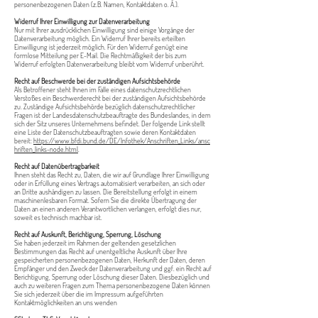
personenbezogenen Daten (z.B. Namen, Kontaktdaten o. Ä.).
Widerruf Ihrer Einwilligung zur Datenverarbeitung
Nur mit Ihrer ausdrücklichen Einwilligung sind einige Vorgänge der
Datenverarbeitung möglich. Ein Widerruf Ihrer bereits erteilten
Einwilligung ist jederzeit möglich. Für den Widerruf genügt eine
formlose Mitteilung per E-Mail. Die Rechtmäßigkeit der bis zum
Widerruf erfolgten Datenverarbeitung bleibt vom Widerruf unberührt.
Recht auf Beschwerde bei der zuständigen Aufsichtsbehörde
Als Betroffener steht Ihnen im Falle eines datenschutzrechtlichen
Verstoßes ein Beschwerderecht bei der zuständigen Aufsichtsbehörde
zu. Zuständige Aufsichtsbehörde bezüglich datenschutzrechtlicher
Fragen ist der Landesdatenschutzbeauftragte des Bundeslandes, in dem
sich der Sitz unseres Unternehmens befindet. Der folgende Link stellt
eine Liste der Datenschutzbeauftragten sowie deren Kontaktdaten
bereit:
https://www.bfdi.bund.de/DE/Infothek/Anschriften_Links/ansc
hriften_links-node.html
.
Recht auf Datenübertragbarkeit
Ihnen steht das Recht zu, Daten, die wir auf Grundlage Ihrer Einwilligung
oder in Erfüllung eines Vertrags automatisiert verarbeiten, an sich oder
an Dritte aushändigen zu lassen. Die Bereitstellung erfolgt in einem
maschinenlesbaren Format. Sofern Sie die direkte Übertragung der
Daten an einen anderen Verantwortlichen verlangen, erfolgt dies nur,
soweit es technisch machbar ist.
Recht auf Auskunft, Berichtigung, Sperrung, Löschung
Sie haben jederzeit im Rahmen der geltenden gesetzlichen
Bestimmungen das Recht auf unentgeltliche Auskunft über Ihre
gespeicherten personenbezogenen Daten, Herkunft der Daten, deren
Empfänger und den Zweck der Datenverarbeitung und ggf. ein Recht auf
Berichtigung, Sperrung oder Löschung dieser Daten. Diesbezüglich und
auch zu weiteren Fragen zum Thema personenbezogene Daten können
Sie sich jederzeit über die im Impressum aufgeführten
Kontaktmöglichkeiten an uns wenden