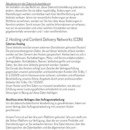
Aktualisierung
der Datenschutzerklärung
Wir behalten uns das Recht vor, diese Datenschutzerklärung jederzeit zu
ändern, überprüfen Sie sie daher regelmäßig. Änderungen und
Klarstellungen werden unmittelbar nach ihrer Veröffentlichung auf der
Website wirksam. Wenn wir wesentliche Änderungen an dieser
Richtlinie vornehmen, werden wir Sie hier über diese Änderungen in
Kenntnis setzten. Somit wissen Sie, welche Informationen wir erfassen,
wie wir sie verwenden und unter welchen Umständen wir diese
gegebenenfalls verwenden und / oder veröffentlichen.
2. Hosting und Content Delivery Networks (CDN)
Externes Hosting
Diese Website wird bei einem externen Dienstleister gehostet (Hoster).
Die personenbezogenen Daten, die auf dieser Website erfasst werden,
werden auf den Servern des Hosters gespeichert. Hierbei kann es sich v.
a. um IP-Adressen, Kontaktanfragen, Meta- und Kommunikationsdaten,
Vertragsdaten, Kontaktdaten, Namen, Websitezugriffe und sonstige
Daten, die über eine Website generiert werden, handeln.
Der Einsatz des Hosters erfolgt zum Zwecke der Vertragserfüllung
gegenüber unseren potenziellen und bestehenden Kunden (Art. 6 Abs. 1
lit. b DSGVO) und im Interesse einer sicheren, schnellen und effizienten
Bereitstellung unseres Online-Angebots durch einen professionellen
Anbieter (Art. 6 Abs. 1 lit. f DSGVO).
Unser Hoster wird Ihre Daten nur insoweit verarbeiten, wie dies zur
Erfüllung seiner Leistungspflichten erforderlich ist und unsere
Weisungen in Bezug auf diese Daten befolgen.
Abschluss eines Vertrages über Auftragsverarbeitung
Um die datenschutzkonforme Verarbeitung zu gewährleisten, haben wir
einen Vertrag über Auftragsverarbeitung mit unserem Hoster
geschlossen.
Unsere Firma ist auf der Wix.com-Plattform gehostet. Wix.com stellt uns
die Online-Plattform zur Verfügung, über die wir unsere Produkte und
Dienstleistungen an Sie verkaufen können. Ihre Daten können über den
Datenspeicher, die Datenbanken und die allgemeinen Wix.com-