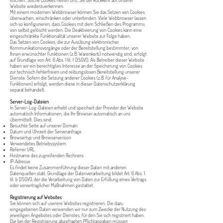
löschen. Solche Cookies helfen uns, Sie bei Rückkehr auf unserer
Website wiederzuerkennen.
Mit einem modernen Webbrowser können Sie das Setzen von Cookies
überwachen, einschränken oder unterbinden. Viele Webbrowser lassen
sich so konfigurieren, dass Cookies mit dem Schließen des Programms
von selbst gelöscht werden. Die Deaktivierung von Cookies kann eine
eingeschränkte Funktionalität unserer Website zur Folge haben.
Das Setzen von Cookies, die zur Ausübung elektronischer
Kommunikationsvorgänge oder der Bereitstellung bestimmter, von
Ihnen erwünschter Funktionen (z.B. Warenkorb) notwendig sind, erfolgt
auf Grundlage von Art. 6 Abs. 1 lit. f DSGVO. Als Betreiber dieser Website
haben wir ein berechtigtes Interesse an der Speicherung von Cookies
zur technisch fehlerfreien und reibungslosen Bereitstellung unserer
Dienste. Sofern die Setzung anderer Cookies (z.B. für Analyse-
Funktionen) erfolgt, werden diese in dieser Datenschutzerklärung
separat behandelt.
Server-Log-Dateien
In Server-Log-Dateien erhebt und speichert der Provider der Website
automatisch Informationen, die Ihr Browser automatisch an uns
übermittelt. Dies sind:
Besuchte Seite auf unserer Domain
Datum und Uhrzeit der Serveranfrage
Browsertyp und Browserversion
Verwendetes Betriebssystem
Referrer URL
Hostname des zugreifenden Rechners
IP-Adresse
Es findet keine Zusammenführung dieser Daten mit anderen
Datenquellen statt. Grundlage der Datenverarbeitung bildet Art. 6 Abs. 1
lit. b DSGVO, der die Verarbeitung von Daten zur Erfüllung eines Vertrags
oder vorvertraglicher Maßnahmen gestattet.
Registrierung auf Websites
Sie können sich auf userere Websites registrieren. Die dazu
eingegebenen Daten verwenden wir nur zum Zwecke der Nutzung des
jeweiligen Angebotes oder Dienstes, für den Sie sich registriert haben.
Die bei der Registrierung abgefragten Pflichtangaben müssen