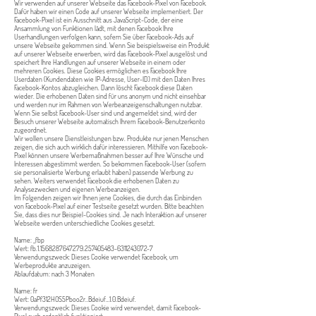
Wir verwenden auf unserer Webseite das Facebook-Pixel von Facebook.
Dafür haben wir einen Code auf unserer Webseite implementiert. Der
Facebook-Pixel ist ein Ausschnitt aus JavaScript-Code, der eine
Ansammlung von Funktionen lädt, mit denen Facebook Ihre
Userhandlungen verfolgen kann, sofern Sie über Facebook-Ads auf
unsere Webseite gekommen sind. Wenn Sie beispielsweise ein Produkt
auf unserer Webseite erwerben, wird das Facebook-Pixel ausgelöst und
speichert Ihre Handlungen auf unserer Webseite in einem oder
mehreren Cookies. Diese Cookies ermöglichen es Facebook Ihre
Userdaten (Kundendaten wie IP-Adresse, User-ID) mit den Daten Ihres
Facebook-Kontos abzugleichen. Dann löscht Facebook diese Daten
wieder. Die erhobenen Daten sind für uns anonym und nicht einsehbar
und werden nur im Rahmen von Werbeanzeigenschaltungen nutzbar.
Wenn Sie selbst Facebook-User sind und angemeldet sind, wird der
Besuch unserer Webseite automatisch Ihrem Facebook-Benutzerkonto
zugeordnet.
Wir wollen unsere Dienstleistungen bzw. Produkte nur jenen Menschen
zeigen, die sich auch wirklich dafür interessieren. Mithilfe von Facebook-
Pixel können unsere Werbemaßnahmen besser auf Ihre Wünsche und
Interessen abgestimmt werden. So bekommen Facebook-User (sofern
sie personalisierte Werbung erlaubt haben) passende Werbung zu
sehen. Weiters verwendet Facebook die erhobenen Daten zu
Analysezwecken und eigenen Werbeanzeigen.
Im Folgenden zeigen wir Ihnen jene Cookies, die durch das Einbinden
von Facebook-Pixel auf einer Testseite gesetzt wurden. Bitte beachten
Sie, dass dies nur Beispiel-Cookies sind. Je nach Interaktion auf unserer
Webseite werden unterschiedliche Cookies gesetzt.
Name: _fbp
Wert: fb.1.1568287647279.257405483-6311243072-7
Verwendungszweck: Dieses Cookie verwendet Facebook, um
Werbeprodukte anzuzeigen.
Ablaufdatum: nach 3 Monaten
Name: fr
Wert: 0aPf312HOS5Pboo2r..Bdeiuf…1.0.Bdeiuf.
Verwendungszweck: Dieses Cookie wird verwendet, damit Facebook-