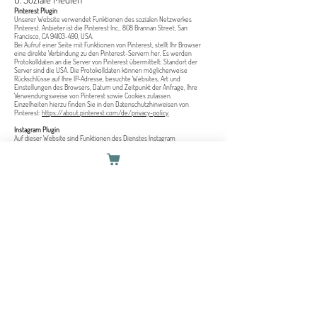
Pinterest Plugin
Unserer Website verwendet Funktionen des sozialen Netzwerkes
Pinterest. Anbieter ist die Pinterest Inc., 808 Brannan Street, San
Francisco, CA
94103-490
, USA.
Bei Aufruf einer Seite mit Funktionen von Pinterest, stellt Ihr Browser
eine direkte Verbindung zu den Pinterest-Servern her. Es werden
Protokolldaten an die Server von Pinterest übermittelt. Standort der
Server sind die USA. Die Protokolldaten können möglicherweise
Rückschlüsse auf Ihre IP-Adresse, besuchte Websites, Art und
Einstellungen des Browsers, Datum und Zeitpunkt der Anfrage, Ihre
Verwendungsweise von Pinterest sowie Cookies zulassen.
Einzelheiten hierzu finden Sie in den Datenschutzhinweisen von
Pinterest:
https://about.pinterest.com/de/privacy-policy
.
Instagram Plugin
Auf dieser Website sind Funktionen des Dienstes Instagram
eingebunden. Diese Funktionen werden angeboten durch die Instagram
Inc., 1601 Willow Road, Menlo Park, CA 94025, USA integriert.
Wenn Sie in Ihrem Instagram-Account eingeloggt sind, können Sie
durch Anklicken des Instagram-Buttons die Inhalte dieser Website mit
Ihrem Instagram-Profil verlinken. Dadurch kann Instagram den Besuch
dieser Website Ihrem Benutzerkonto zuordnen. Wir weisen darauf hin,
dass wir als Anbieter der Seiten keine Kenntnis vom Inhalt der
übermittelten Daten sowie deren Nutzung durch Instagram erhalten.
Die Speicherung und Analyse der Daten erfolgt auf Grundlage von Art. 6
Abs. 1 lit. f DSGVO. Der Websitebetreiber hat ein berechtigtes Interesse
an einer möglichst umfangreichen Sichtbarkeit in den Sozialen Medien.
Sofern eine entsprechende Einwilligung abgefragt wurde, erfolgt die
Verarbeitung ausschließlich auf Grundlage von Art. 6 Abs. 1 lit. a DSGVO;
die Einwilligung ist jederzeit widerrufbar.
Weitere Informationen hierzu finden Sie in der Datenschutzerklärung
von Instagram:
https://instagram.com/about/legal/privacy/
.
LinkedIn Plugin
Unsere Website nutzt Funktionen des Netzwerks LinkedIn. Anbieter ist
die LinkedIn Corporation, 2029 Stierlin Court, Mountain View, CA 94043,
USA.