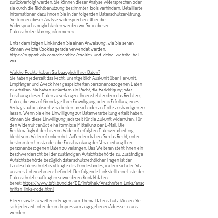
zurückverfolgt werden. Sie können dieser Analyse widersprechen oder
sie durch die Nichtbenutzung bestimmter Tools verhindern. Detaillierte
Informationen dazu finden Sie in der folgenden Datenschutzerklärung.
Sie können dieser Analyse widersprechen. Über die
Widerspruchsmöglichkeiten werden wir Sie in dieser
Datenschutzerklärung informieren.
Unter dem folgen Link finden Sie einen Anweisung, wie Sie sehen
können welche Cookies gerade verwendet werden.
https://support.wix.com/de/article/cookies-und-deine-website-bei-
wix
Welche Rechte haben Sie bezüglich Ihrer Daten?
Sie haben jederzeit das Recht, unentgeltlich Auskunft über Herkunft,
Empfänger und Zweck Ihrer gespeicherten personenbezogenen Daten
zu erhalten. Sie haben außerdem ein Recht, die Berichtigung oder
Löschung dieser Daten zu verlangen.
Ihnen steht zudem das Recht zu,
Daten, die wir auf Grundlage Ihrer Einwilligung oder in Erfüllung eines
Vertrags automatisiert verarbeiten, an sich oder an Dritte aushändigen zu
lassen.
Wenn Sie eine Einwilligung zur Datenverarbeitung erteilt haben,
können Sie diese Einwilligung jederzeit für die Zukunft widerrufen.
Für
den Widerruf genügt eine formlose Mitteilung per E-Mail. Die
Rechtmäßigkeit der bis zum Widerruf erfolgten Datenverarbeitung
bleibt vom Widerruf unberührt.
Außerdem haben Sie das Recht, unter
bestimmten Umständen die Einschränkung der Verarbeitung Ihrer
personenbezogenen Daten zu verlangen. Des Weiteren steht Ihnen ein
Beschwerderecht bei der zuständigen Aufsichtsbehörde zu.
Zuständige
Aufsichtsbehörde bezüglich datenschutzrechtlicher Fragen ist der
Landesdatenschutzbeauftragte des Bundeslandes, in dem sich der Sitz
unseres Unternehmens befindet. Der folgende Link stellt eine Liste der
Datenschutzbeauftragten sowie deren Kontaktdaten
bereit:
https://www.bfdi.bund.de/DE/Infothek/Anschriften_Links/ansc
hriften_links-node.html
.
Hierzu sowie zu weiteren Fragen zum Thema Datenschutz können Sie
sich jederzeit unter der im Impressum angegebenen Adresse an uns
wenden.