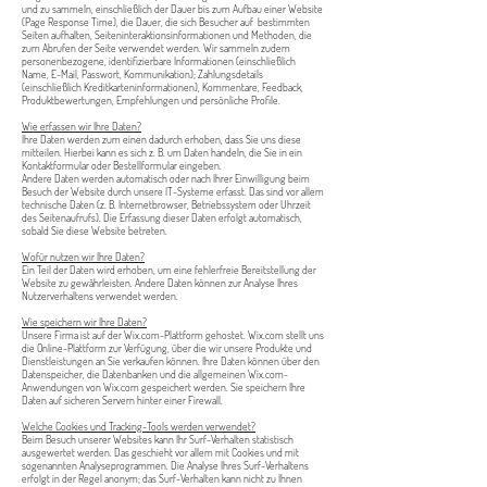
und zu sammeln, einschließlich der Dauer bis zum Aufbau einer Website
(Page Response Time), die Dauer, die sich Besucher auf bestimmten
Seiten aufhalten, Seiteninteraktionsinformationen und Methoden, die
zum Abrufen der Seite verwendet werden. Wir sammeln zudem
personenbezogene, identifizierbare Informationen (einschließlich
Name, E-Mail, Passwort, Kommunikation); Zahlungsdetails
(einschließlich Kreditkarteninformationen), Kommentare, Feedback,
Produktbewertungen, Empfehlungen und persönliche Profile.
Wie erfassen wir Ihre Daten?
Ihre Daten werden zum einen dadurch erhoben, dass Sie uns diese
mitteilen. Hierbei kann es sich z. B. um Daten handeln, die Sie in ein
Kontaktformular oder Bestellformular eingeben.
Andere Daten werden automatisch oder nach Ihrer Einwilligung beim
Besuch der Website durch unsere IT-Systeme erfasst. Das sind vor allem
technische Daten (z. B. Internetbrowser, Betriebssystem oder Uhrzeit
des Seitenaufrufs). Die Erfassung dieser Daten erfolgt automatisch,
sobald Sie diese Website betreten.
Wofür nutzen wir Ihre Daten?
Ein Teil der Daten wird erhoben, um eine fehlerfreie Bereitstellung der
Website zu gewährleisten. Andere Daten können zur Analyse Ihres
Nutzerverhaltens verwendet werden.
Wie speichern wir Ihre Daten?
Unsere Firma ist auf der Wix.com-Plattform gehostet. Wix.com stellt uns
die Online-Plattform zur Verfügung, über die wir unsere Produkte und
Dienstleistungen an Sie verkaufen können. Ihre Daten können über den
Datenspeicher, die Datenbanken und die allgemeinen Wix.com-
Anwendungen von Wix.com gespeichert werden. Sie speichern Ihre
Daten auf sicheren Servern hinter einer Firewall.
Welche Cookies und Tracking-Tools werden verwendet?
Beim Besuch unserer Websites kann Ihr Surf-Verhalten statistisch
ausgewertet werden. Das geschieht vor allem mit Cookies und mit
sogenannten Analyseprogrammen. Die Analyse Ihres Surf-Verhaltens
erfolgt in der Regel anonym; das Surf-Verhalten kann nicht zu Ihnen