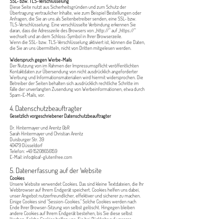
SSL- bzw. TLS-Verschlüsselung
Diese Seite nutzt aus Sicherheitsgründen und zum Schutz der
Übertragung vertraulicher Inhalte, wie zum Beispiel Bestellungen oder
Anfragen, die Sie an uns als Seitenbetreiber senden, eine SSL- bzw.
TLS-Verschlüsselung. Eine verschlüsselte Verbindung erkennen Sie
daran, dass die Adresszeile des Browsers von „http://“ auf „https://“
wechselt und an dem Schloss-Symbol in Ihrer Browserzeile.
Wenn die SSL- bzw. TLS-Verschlüsselung aktiviert ist, können die Daten,
die Sie an uns übermitteln, nicht von Dritten mitgelesen werden.
Widerspruch gegen Werbe-Mails
Der Nutzung von im Rahmen der Impressumspflicht veröffentlichten
Kontaktdaten zur Übersendung von nicht ausdrücklich angeforderter
Werbung und Informationsmaterialien wird hiermit widersprochen. Die
Betreiber der Seiten behalten sich ausdrücklich rechtliche Schritte im
Falle der unverlangten Zusendung von Werbeinformationen, etwa durch
Spam-E-Mails, vor.
4. Datenschutzbeauftragter
Gesetzlich vorgeschriebener Datenschutzbeauftragter
Dr. Hintermayer und Arentz GbR
Sarah Hintermayer und Christian Arentz
Duisburger Str. 39
40479 Düsseldorf
Telefon:
+49 15208656159
E-Mail: info@loaf-glutenfree.com
5. Datenerfassung auf der Website
Cookies
Unsere Website verwendet Cookies. Das sind kleine Textdateien, die Ihr
Webbrowser auf Ihrem Endgerät speichert. Cookies helfen uns dabei,
unser Angebot nutzerfreundlicher, effektiver und sicherer zu machen.
Einige Cookies sind “Session-Cookies.” Solche Cookies werden nach
Ende Ihrer Browser-Sitzung von selbst gelöscht. Hingegen bleiben
andere Cookies auf Ihrem Endgerät bestehen, bis Sie diese selbst