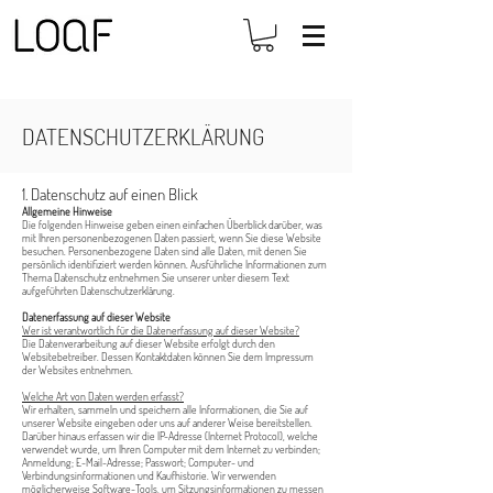
DATENSCHUTZERKLÄRUNG
1. Datenschutz auf einen Blick
Allgemeine Hinweise
Die folgenden Hinweise geben einen einfachen Überblick darüber, was
mit Ihren personenbezogenen Daten passiert, wenn Sie diese Website
besuchen. Personenbezogene Daten sind alle Daten, mit denen Sie
persönlich identifiziert werden können. Ausführliche Informationen zum
Thema Datenschutz entnehmen Sie unserer unter diesem Text
aufgeführten Datenschutzerklärung.
Datenerfassung auf dieser Website
Wer ist verantwortlich für die Datenerfassung auf dieser Website?
Die Datenverarbeitung auf dieser Website erfolgt durch den
Websitebetreiber. Dessen Kontaktdaten können Sie dem Impressum
der Websites entnehmen.
Welche Art von Daten werden erfasst?
Wir erhalten, sammeln und speichern alle Informationen, die Sie auf
unserer Website eingeben oder uns auf anderer Weise bereitstellen.
Darüber hinaus erfassen wir die IP-Adresse (Internet Protocol), welche
verwendet wurde, um Ihren Computer mit dem Internet zu verbinden;
Anmeldung; E-Mail-Adresse; Passwort; Computer- und
Verbindungsinformationen und Kaufhistorie. Wir verwenden
möglicherweise Software-Tools, um Sitzungsinformationen zu messen